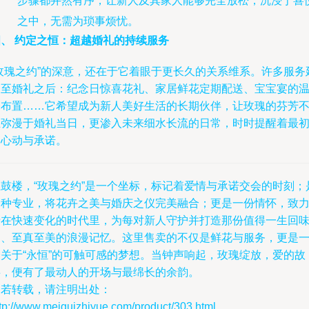
步骤都井然有序，让新人及其家人能够完全放松，沉浸于喜
之中，无需为琐事烦忧。
四、 约定之恒：超越婚礼的持续服务
“玫瑰之约”的深意，还在于它着眼于更长久的关系维系。许多服务
伸至婚礼之后：纪念日惊喜花礼、家居鲜花定期配送、宝宝宴的
馨布置……它希望成为新人美好生活的长期伙伴，让玫瑰的芬芳
止弥漫于婚礼当日，更渗入未来细水长流的日常，时时提醒着最
的心动与承诺。
在鼓楼，“玫瑰之约”是一个坐标，标记着爱情与承诺交会的时刻；
一种专业，将花卉之美与婚庆之仪完美融合；更是一份情怀，致
于在快速变化的时代里，为每对新人守护并打造那份值得一生回
的、至真至美的浪漫记忆。这里售卖的不仅是鲜花与服务，更是
个关于“永恒”的可触可感的梦想。当钟声响起，玫瑰绽放，爱的故
事，便有了最动人的开场与最绵长的余韵。
如若转载，请注明出处：
tp://www.meiguizhiyue.com/product/303.html