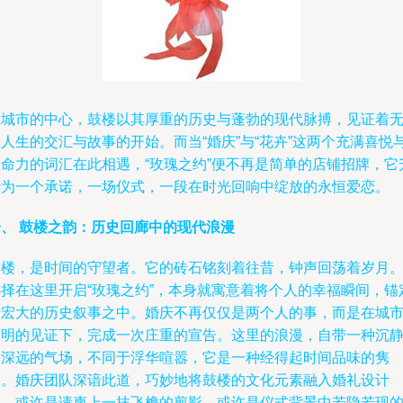
在城市的中心，鼓楼以其厚重的历史与蓬勃的现代脉搏，见证着
人生的交汇与故事的开始。而当“婚庆”与“花卉”这两个充满喜悦
生命力的词汇在此相遇，“玫瑰之约”便不再是简单的店铺招牌，它
华为一个承诺，一场仪式，一段在时光回响中绽放的永恒爱恋。
一、 鼓楼之韵：历史回廊中的现代浪漫
鼓楼，是时间的守望者。它的砖石铭刻着往昔，钟声回荡着岁月
选择在这里开启“玫瑰之约”，本身就寓意着将个人的幸福瞬间，锚
于宏大的历史叙事之中。婚庆不再仅仅是两个人的事，而是在城
文明的见证下，完成一次庄重的宣告。这里的浪漫，自带一种沉
而深远的气场，不同于浮华喧嚣，它是一种经得起时间品味的隽
永。婚庆团队深谙此道，巧妙地将鼓楼的文化元素融入婚礼设计
——或许是请柬上一抹飞檐的剪影，或许是仪式背景中若隐若现