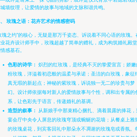
古城墙纹理，让爱情的故事与地域的文脉和谐共鸣。
二、 玫瑰之语：花卉艺术的情感密码
“玫瑰之约”的核心，无疑是那万千姿态、诉说着不同心语的玫瑰。
专业花卉设计师手中，玫瑰超越了简单的赠礼，成为构筑婚礼殿
的情感基石。
色彩的诗学：
炽烈的红玫瑰，是经典不灭的挚爱宣言；娇嫩
粉玫瑰，洋溢着初恋般的温柔与承诺；圣洁的白玫瑰，象征
真无瑕的新起点；神秘的紫玫瑰，诉说独一无二的珍贵与梦
幻。设计师依据每对新人的爱情故事与个性，调和出专属的
系，让色彩先于语言，传递婚礼的基调。
造型的叙事：
从新娘手中那束精心捆扎、滴着晨露的捧花，
宴会厅中央令人屏息的玫瑰穹顶或蜿蜒的花墙；从餐桌上雅
的玫瑰桌花，到宾客回礼中那朵永不凋谢的玫瑰皂或香氛。