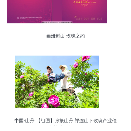
画册封面 玫瑰之约
中国·山丹-【组图】张掖山丹 祁连山下玫瑰产业催
开乡村“芳香经济” 玫瑰之约