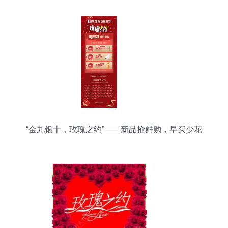
“金九银十，玫瑰之约”——新品抢鲜购，早买少花
钱！