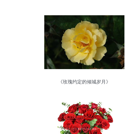
《玫瑰约定的倾城岁月》