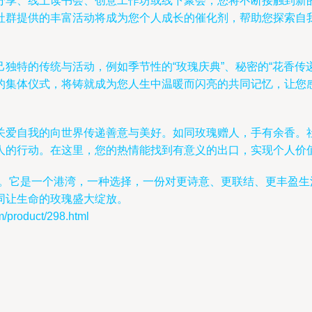
分享、线上读书会、创意工作坊或线下聚会，您将不断接触到新
社群提供的丰富活动将成为您个人成长的催化剂，帮助您探索自
独特的传统与活动，例如季节性的“玫瑰庆典”、秘密的“花香传递
的集体仪式，将铸就成为您人生中温暖而闪亮的共同记忆，让您
关爱自我的向世界传递善意与美好。如同玫瑰赠人，手有余香。
人的行动。在这里，您的热情能找到有意义的出口，实现个人价
组。它是一个港湾，一种选择，一份对更诗意、更联结、更丰盈
同让生命的玫瑰盛大绽放。
oduct/298.html