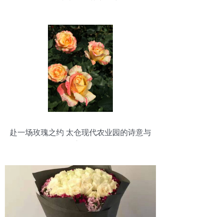
价格 找小玫瑰花产品上
赴一场玫瑰之约 太仓现代农业园的诗意与
浪漫