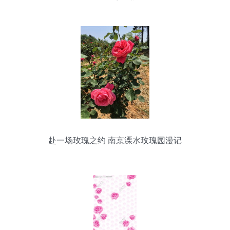
的双重承诺
赴一场玫瑰之约 南京溧水玫瑰园漫记